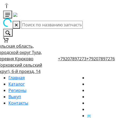
ульская область,
ородской округ Тула,
еревня Крюково
+79207897273
+79207897276
Торховский сельский
круг), 6-й проезд, 14
Главная
Каталог
Регионы
Выкуп
Контакты