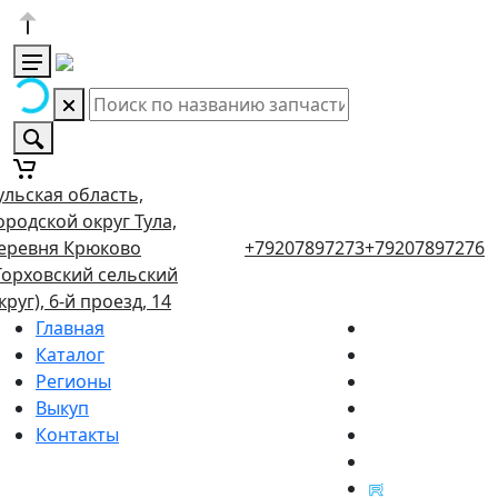
ульская область,
ородской округ Тула,
еревня Крюково
+79207897273
+79207897276
Торховский сельский
круг), 6-й проезд, 14
Главная
Каталог
Регионы
Выкуп
Контакты