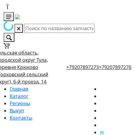
ульская область,
ородской округ Тула,
еревня Крюково
+79207897273
+79207897276
Торховский сельский
круг), 6-й проезд, 14
Главная
Каталог
Регионы
Выкуп
Контакты