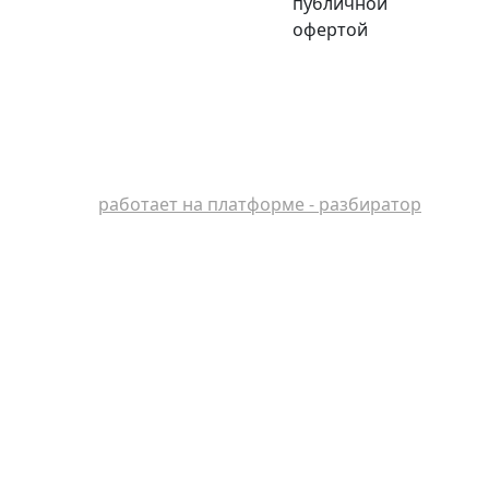
публичной
офертой
работает на платформе - разбиратор