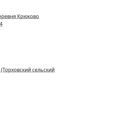
деревня Крюково
14
 (Торховский сельский