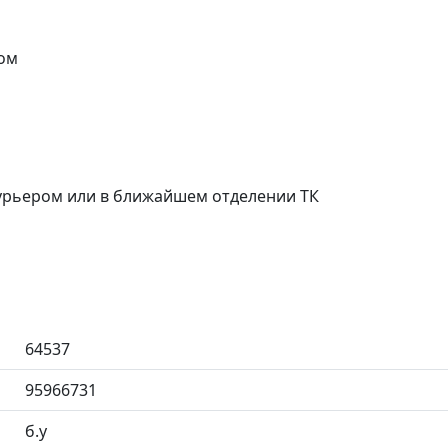
ом
курьером или в ближайшем отделении ТК
64537
95966731
б.у