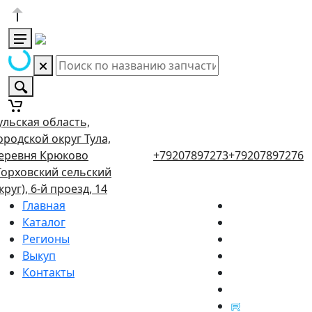
ульская область,
ородской округ Тула,
еревня Крюково
+79207897273
+79207897276
Торховский сельский
круг), 6-й проезд, 14
Главная
Каталог
Регионы
Выкуп
Контакты