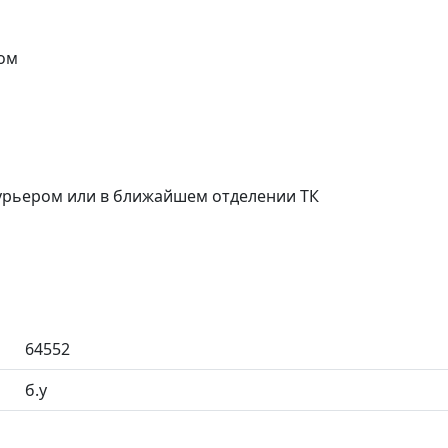
ом
курьером или в ближайшем отделении ТК
64552
б.у