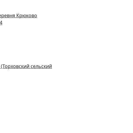
деревня Крюково
14
 (Торховский сельский