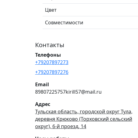
Цвет
Совместимости
Контакты
Телефоны
+79207897273
+79207897276
Email
89807225757kirill57@mail.ru
Адрес
Тульская область, городской округ Тула,
деревня Крюково (Торховский сельский
округ), 6-й проезд, 14