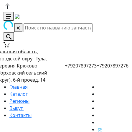
ульская область,
ородской округ Тула,
еревня Крюково
+79207897273
+79207897276
Торховский сельский
круг), 6-й проезд, 14
Главная
Каталог
Регионы
Выкуп
Контакты