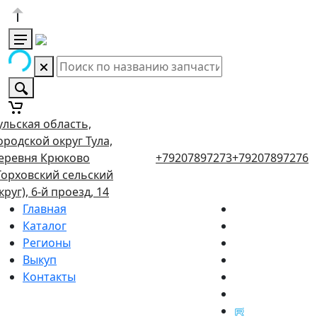
ульская область,
ородской округ Тула,
еревня Крюково
+79207897273
+79207897276
Торховский сельский
круг), 6-й проезд, 14
Главная
Каталог
Регионы
Выкуп
Контакты