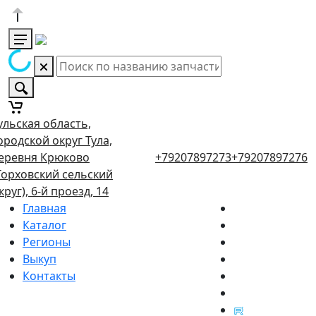
ульская область,
ородской округ Тула,
еревня Крюково
+79207897273
+79207897276
Торховский сельский
круг), 6-й проезд, 14
Главная
Каталог
Регионы
Выкуп
Контакты