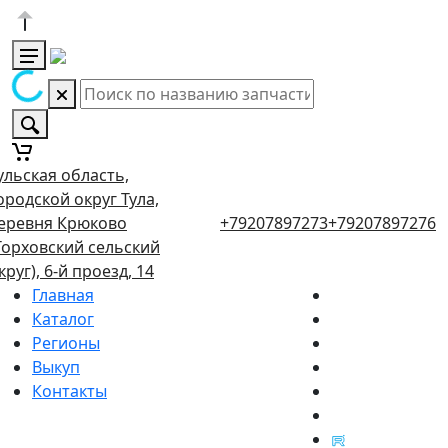
ульская область,
ородской округ Тула,
еревня Крюково
+79207897273
+79207897276
Торховский сельский
круг), 6-й проезд, 14
Главная
Каталог
Регионы
Выкуп
Контакты