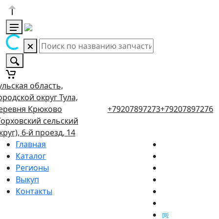
ульская область,
ородской округ Тула,
еревня Крюково
+79207897273
+79207897276
Торховский сельский
круг), 6-й проезд, 14
Главная
Каталог
Регионы
Выкуп
Контакты