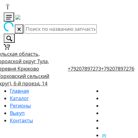
ульская область,
ородской округ Тула,
еревня Крюково
+79207897273
+79207897276
Торховский сельский
круг), 6-й проезд, 14
Главная
Каталог
Регионы
Выкуп
Контакты