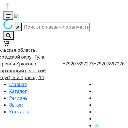
ульская область,
ородской округ Тула,
еревня Крюково
+79207897273
+79207897276
Торховский сельский
круг), 6-й проезд, 14
Главная
Каталог
Регионы
Выкуп
Контакты