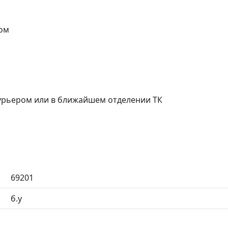
ом
курьером или в ближайшем отделении ТК
69201
б.у