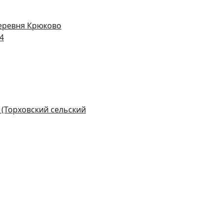
деревня Крюково
14
 (Торховский сельский