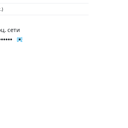
.)
ц. сети