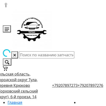
ульская область,
ородской округ Тула,
еревня Крюково
+79207897273
+79207897276
Торховский сельский
круг), 6-й проезд, 14
Главная