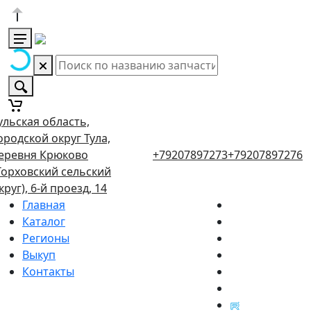
ульская область,
ородской округ Тула,
еревня Крюково
+79207897273
+79207897276
Торховский сельский
круг), 6-й проезд, 14
Главная
Каталог
Регионы
Выкуп
Контакты