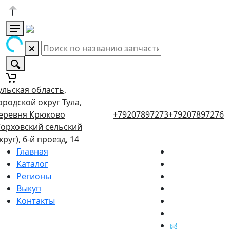
ульская область,
ородской округ Тула,
еревня Крюково
+79207897273
+79207897276
Торховский сельский
круг), 6-й проезд, 14
Главная
Каталог
Регионы
Выкуп
Контакты