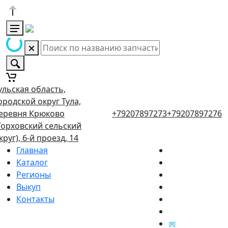
ульская область,
ородской округ Тула,
еревня Крюково
+79207897273
+79207897276
Торховский сельский
круг), 6-й проезд, 14
Главная
Каталог
Регионы
Выкуп
Контакты