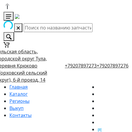
ульская область,
ородской округ Тула,
еревня Крюково
+79207897273
+79207897276
Торховский сельский
круг), 6-й проезд, 14
Главная
Каталог
Регионы
Выкуп
Контакты