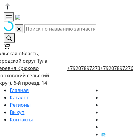
ульская область,
ородской округ Тула,
еревня Крюково
+79207897273
+79207897276
Торховский сельский
круг), 6-й проезд, 14
Главная
Каталог
Регионы
Выкуп
Контакты