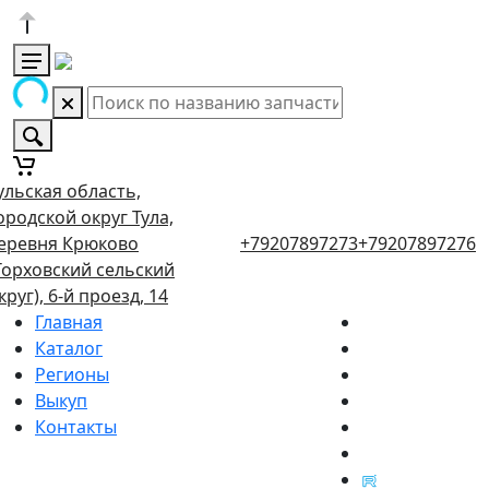
ульская область,
ородской округ Тула,
еревня Крюково
+79207897273
+79207897276
Торховский сельский
круг), 6-й проезд, 14
Главная
Каталог
Регионы
Выкуп
Контакты