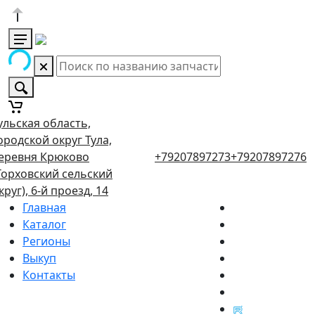
ульская область,
ородской округ Тула,
еревня Крюково
+79207897273
+79207897276
Торховский сельский
круг), 6-й проезд, 14
Главная
Каталог
Регионы
Выкуп
Контакты