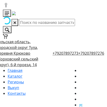
ульская область,
ородской округ Тула,
еревня Крюково
+79207897273
+79207897276
Торховский сельский
круг), 6-й проезд, 14
Главная
Каталог
Регионы
Выкуп
Контакты