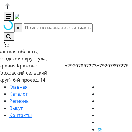
ульская область,
ородской округ Тула,
еревня Крюково
+79207897273
+79207897276
Торховский сельский
круг), 6-й проезд, 14
Главная
Каталог
Регионы
Выкуп
Контакты