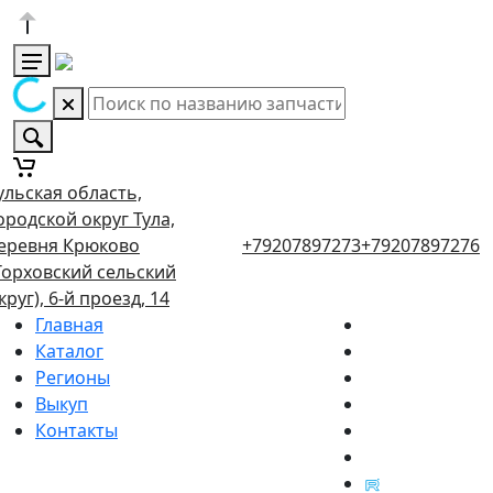
ульская область,
ородской округ Тула,
еревня Крюково
+79207897273
+79207897276
Торховский сельский
круг), 6-й проезд, 14
Главная
Каталог
Регионы
Выкуп
Контакты