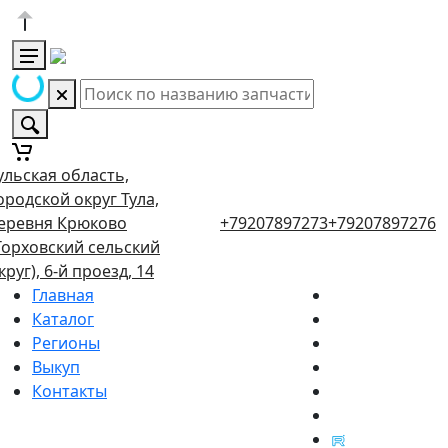
ульская область,
ородской округ Тула,
еревня Крюково
+79207897273
+79207897276
Торховский сельский
круг), 6-й проезд, 14
Главная
Каталог
Регионы
Выкуп
Контакты