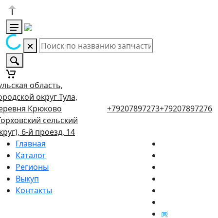
ульская область,
ородской округ Тула,
еревня Крюково
+79207897273
+79207897276
Торховский сельский
круг), 6-й проезд, 14
Главная
Каталог
Регионы
Выкуп
Контакты