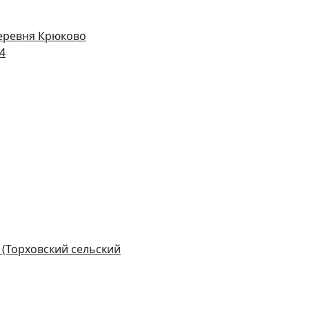
деревня Крюково
14
 (Торховский сельский