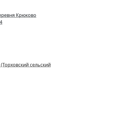
деревня Крюково
14
 (Торховский сельский