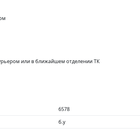
ом
курьером или в ближайшем отделении ТК
6578
б.у