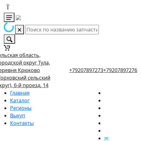
ульская область,
ородской округ Тула,
еревня Крюково
+79207897273
+79207897276
Торховский сельский
круг), 6-й проезд, 14
Главная
Каталог
Регионы
Выкуп
Контакты