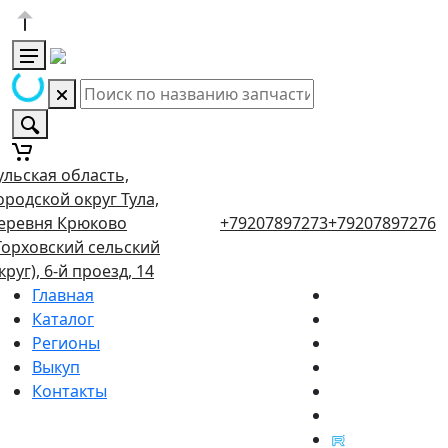
ульская область,
ородской округ Тула,
еревня Крюково
+79207897273
+79207897276
Торховский сельский
круг), 6-й проезд, 14
Главная
Каталог
Регионы
Выкуп
Контакты