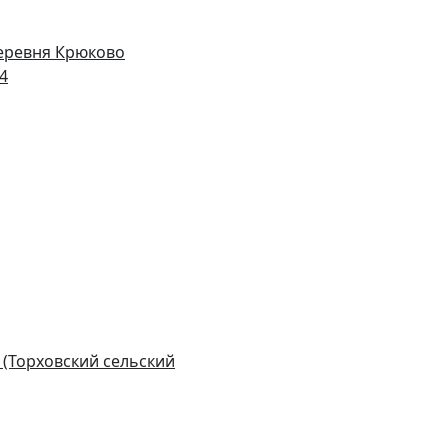
деревня Крюково
14
 (Торховский сельский