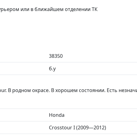
курьером или в ближайшем отделении ТК
38350
б.у
ur. В родном окрасе. В хорошем состоянии. Есть незна
Honda
Crosstour I (2009—2012)