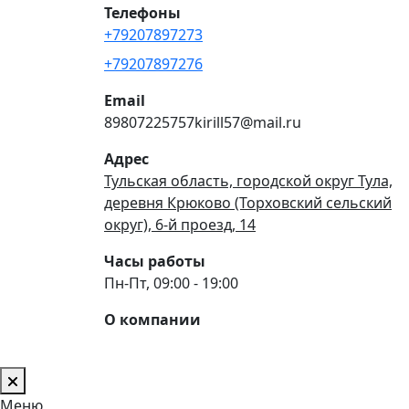
Телефоны
+79207897273
+79207897276
Email
89807225757kirill57@mail.ru
Адрес
Тульская область, городской округ Тула,
деревня Крюково (Торховский сельский
округ), 6-й проезд, 14
Часы работы
Пн-Пт, 09:00 - 19:00
О компании
Меню