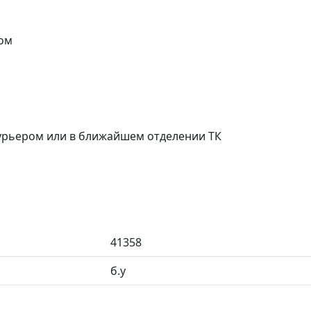
ом
курьером или в ближайшем отделении ТК
41358
б.у