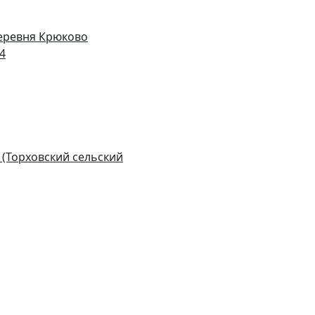
деревня Крюково
14
 (Торховский сельский