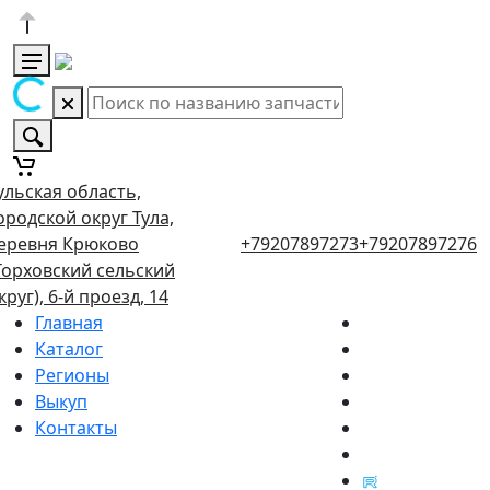
ульская область,
ородской округ Тула,
еревня Крюково
+79207897273
+79207897276
Торховский сельский
круг), 6-й проезд, 14
Главная
Каталог
Регионы
Выкуп
Контакты