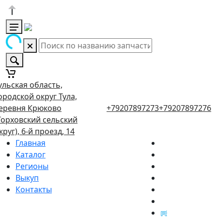
ульская область,
ородской округ Тула,
еревня Крюково
+79207897273
+79207897276
Торховский сельский
круг), 6-й проезд, 14
Главная
Каталог
Регионы
Выкуп
Контакты