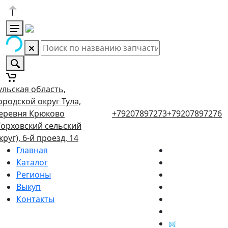
ульская область,
ородской округ Тула,
еревня Крюково
+79207897273
+79207897276
Торховский сельский
круг), 6-й проезд, 14
Главная
Каталог
Регионы
Выкуп
Контакты