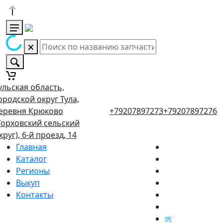
ульская область,
ородской округ Тула,
еревня Крюково
+79207897273
+79207897276
Торховский сельский
круг), 6-й проезд, 14
Главная
Каталог
Регионы
Выкуп
Контакты