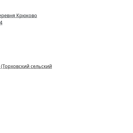
деревня Крюково
14
 (Торховский сельский