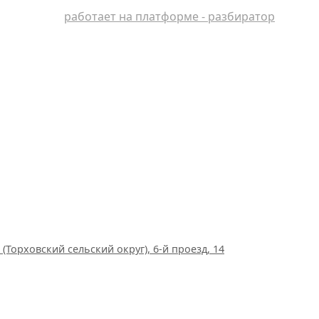
работает на платформе - разбиратор
(Торховский сельский округ), 6-й проезд, 14