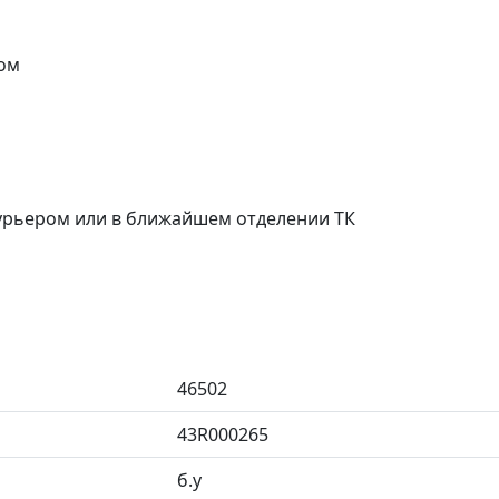
ом
курьером или в ближайшем отделении ТК
46502
43R000265
б.у