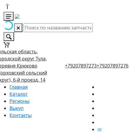
ульская область,
ородской округ Тула,
еревня Крюково
+79207897273
+79207897276
Торховский сельский
круг), 6-й проезд, 14
Главная
Каталог
Регионы
Выкуп
Контакты