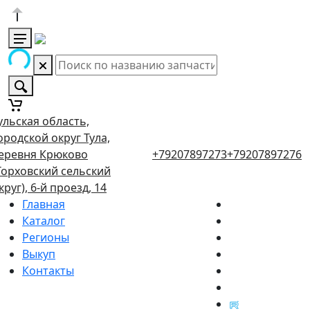
ульская область,
ородской округ Тула,
еревня Крюково
+79207897273
+79207897276
Торховский сельский
круг), 6-й проезд, 14
Главная
Каталог
Регионы
Выкуп
Контакты