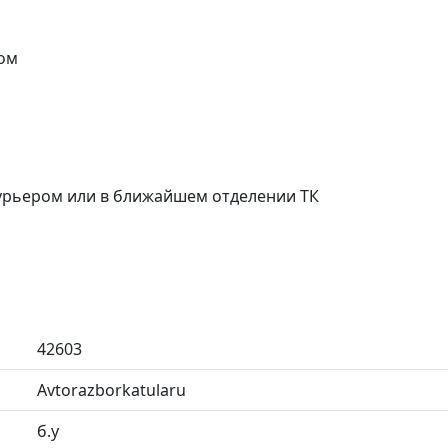
ом
курьером или в ближайшем отделении ТК
42603
Avtorazborkatularu
б.у