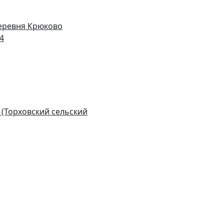
деревня Крюково
14
 (Торховский сельский