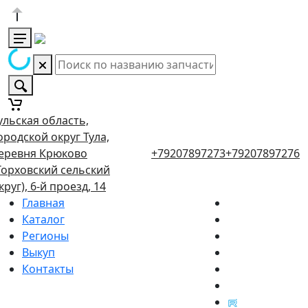
ульская область,
ородской округ Тула,
еревня Крюково
+79207897273
+79207897276
Торховский сельский
круг), 6-й проезд, 14
Главная
Каталог
Регионы
Выкуп
Контакты