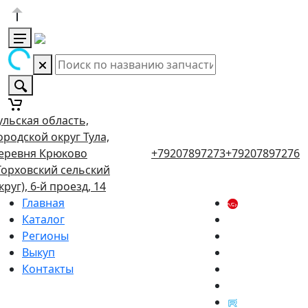
ульская область,
ородской округ Тула,
еревня Крюково
+79207897273
+79207897276
Торховский сельский
круг), 6-й проезд, 14
Главная
Каталог
Регионы
Выкуп
Контакты