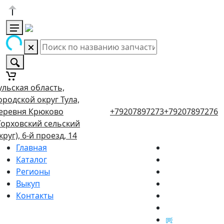
ульская область,
ородской округ Тула,
еревня Крюково
+79207897273
+79207897276
Торховский сельский
круг), 6-й проезд, 14
Главная
Каталог
Регионы
Выкуп
Контакты