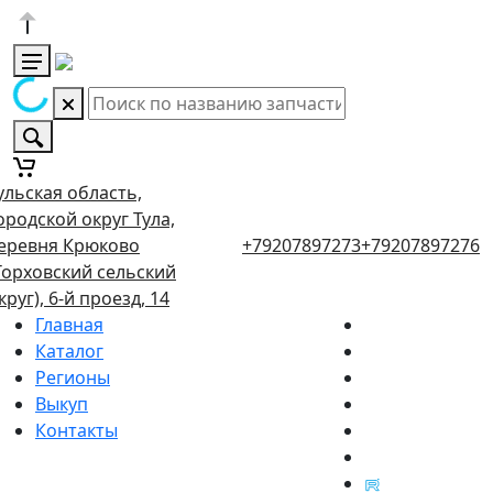
ульская область,
ородской округ Тула,
еревня Крюково
+79207897273
+79207897276
Торховский сельский
круг), 6-й проезд, 14
Главная
Каталог
Регионы
Выкуп
Контакты