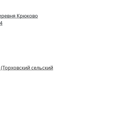
деревня Крюково
14
 (Торховский сельский