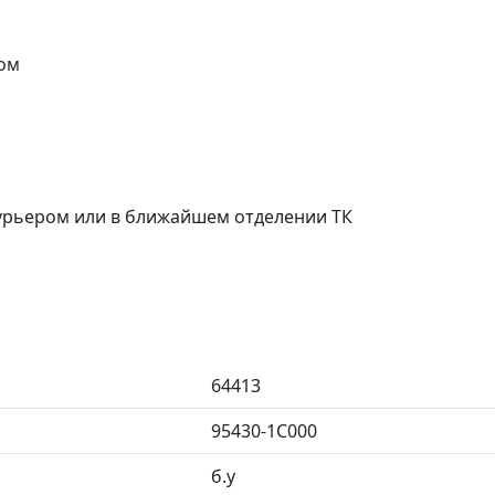
ом
курьером или в ближайшем отделении ТК
64413
95430-1C000
б.у