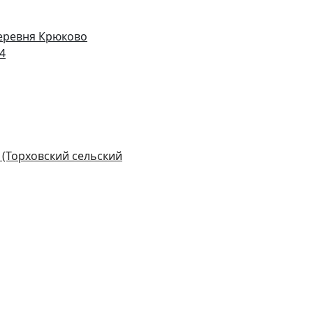
деревня Крюково
14
 (Торховский сельский