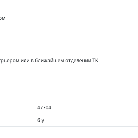
ом
курьером или в ближайшем отделении ТК
47704
б.у