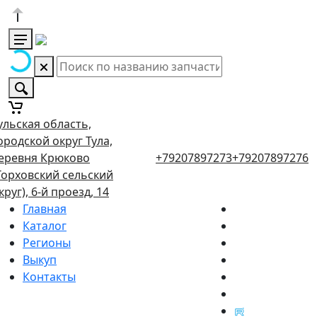
ульская область,
ородской округ Тула,
еревня Крюково
+79207897273
+79207897276
Торховский сельский
круг), 6-й проезд, 14
Главная
Каталог
Регионы
Выкуп
Контакты