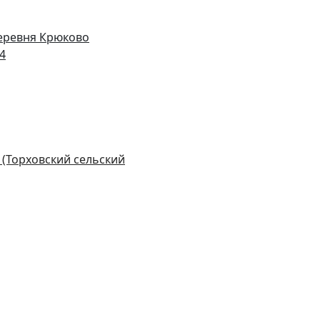
деревня Крюково
14
 (Торховский сельский