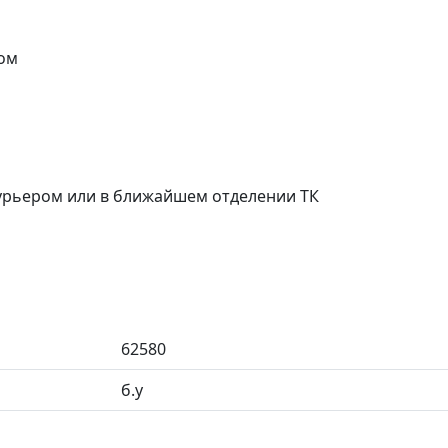
ом
курьером или в ближайшем отделении ТК
62580
б.у