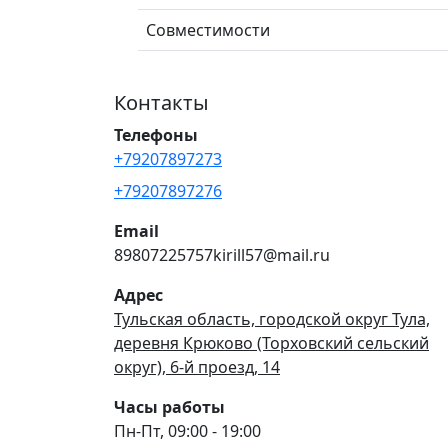
Совместимости
Контакты
Телефоны
+79207897273
+79207897276
Email
89807225757kirill57@mail.ru
Адрес
Тульская область, городской округ Тула,
деревня Крюково (Торховский сельский
округ), 6-й проезд, 14
Часы работы
Пн-Пт, 09:00 - 19:00