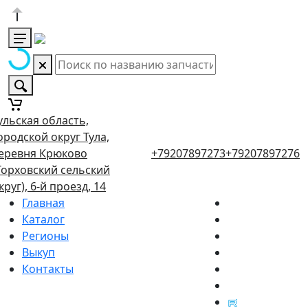
ульская область,
ородской округ Тула,
еревня Крюково
+79207897273
+79207897276
Торховский сельский
круг), 6-й проезд, 14
Главная
Каталог
Регионы
Выкуп
Контакты